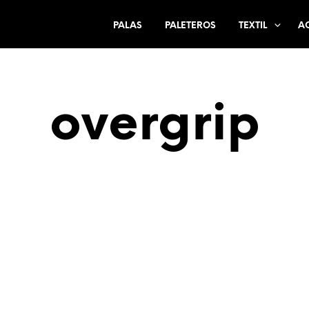
PALAS
PALETEROS
TEXTIL
A
overgrip