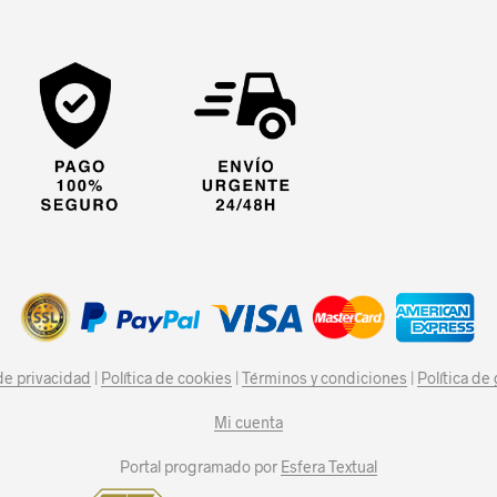
 de privacidad
|
Política de cookies
|
Términos y condiciones
|
Política de
Mi cuenta
Portal programado por
Esfera Textual