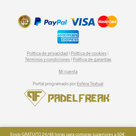
Política de privacidad
|
Política de cookies
|
Términos y condiciones
|
Política de garantías
Mi cuenta
Portal programado por
Esfera Textual
Inglés
Español
English
(
)
Envío GRATUITO 24/48 horas para compras superiores a 50€.