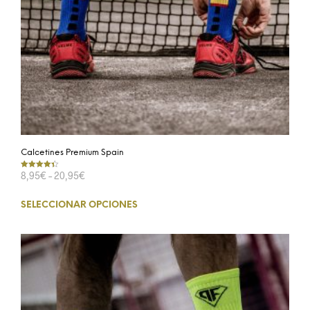
Calcetines Premium Spain
8,95
€
–
20,95
€
Valorado en
4.33
de 5
SELECCIONAR OPCIONES