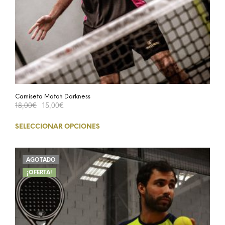
Camiseta Match Darkness
18,00
€
15,00
€
SELECCIONAR OPCIONES
AGOTADO
¡OFERTA!